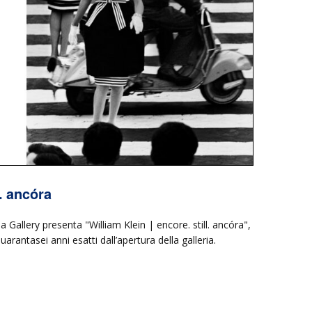
l. ancóra
 Gallery presenta "William Klein | encore. still. ancóra",
rantasei anni esatti dall’apertura della galleria.