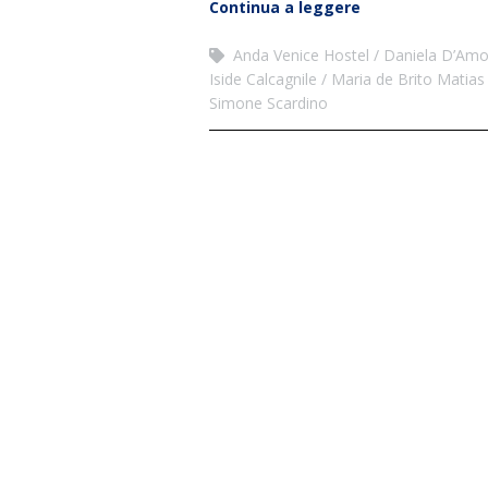
Continua a leggere
Anda Venice Hostel
Daniela D’Amo
Iside Calcagnile
Maria de Brito Matias
Simone Scardino