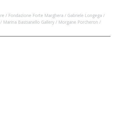
re
Fondazione Forte Marghera
Gabriele Longega
Marina Bastianello Gallery
Morgane Porcheron