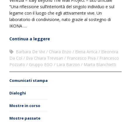
Venezia – Italy Beyond The Wall Project – sito ufficiale
“Una riflessione sull’interiorità del singolo individuo e sul
legame con il luogo che egli attivamente vive. Un
laboratorio di condivisione, nato grazie al sostegno di
IKONA …
Continua a leggere
Barbara De Vivi
Chiara Enzo
Elena Arrica
Eleonora
Da Col
Eva Chiara Trevisan
Francesco Piva
Francesco
Pozzato
Gruppo EGO
Lara Barzon
Marta Blanchietti
Comunicati stampa
Dialoghi
Mostre in corso
Mostre passate