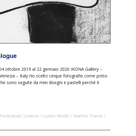
alogue
04 ottobre 2019 al 22 gennaio 2020 IKONA Gallery –
nezia – Italy Ho scelto cinque fotografie come polso
 che sono seguite da miei disegni e pastelli perché è
Ferdinando Scianna
Lisette Model
Martine Franck